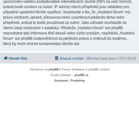
upozornění vašeho poskytovatele internetových služeb (ISP) na vaši činnost,
pokud bude uznáno za nutné. IP adresy všech příspěvků jsou ukládány pro
případné uplatnění těchto opatření. Souhlasíte s tím, že „Hudební fórum“ má
právo odstranit, upravit, přesunout nebo uzamknout jakékoliv téma nebo
příspěvek, pokud to bude považovat za nutné. Jako uživatel souhlasíte se
všemi údaji uloženými v databázi. Přestože „Hudební fórum“ ani phpBB
neposkytne tyto informace třetí straně nebo cizím osobám, nepřebírá „Hudební
fórum“ ani phpBB zodpovědnost za jakýkoliv pokus o vniknutí do systému,
který by mohl vést ke kompromitaci těchto dat.
Obsah fóra
Smazat cookies
Všechny časy jsou v
UTC+01:00
Založeno na
phpBB
® Forum Software © phpBB Limited
Český překlad –
phpBB.cz
Soukromí
|
Podmínky