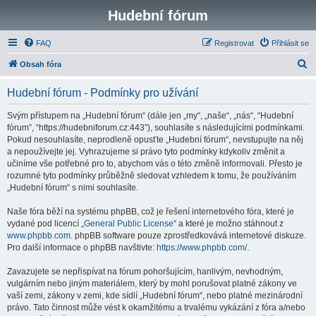
Hudební fórum
FAQ
Registrovat
Přihlásit se
H
Obsah fóra
l
Hudební fórum - Podmínky pro užívání
e
d
Svým přístupem na „Hudební fórum“ (dále jen „my“, „naše“, „nás“, “Hudební
fórum”, “https://hudebniforum.cz:443”), souhlasíte s následujícími podmínkami.
a
Pokud nesouhlasíte, neprodleně opusťte „Hudební fórum“, nevstupujte na něj
t
a nepoužívejte jej. Vyhrazujeme si právo tyto podmínky kdykoliv změnit a
učiníme vše potřebné pro to, abychom vás o této změně informovali. Přesto je
rozumné tyto podmínky průběžně sledovat vzhledem k tomu, že používáním
„Hudební fórum“ s nimi souhlasíte.
Naše fóra běží na systému phpBB, což je řešení internetového fóra, které je
vydané pod licencí „
General Public License
“ a které je možno stáhnout z
www.phpbb.com
. phpBB software pouze zprostředkovává internetové diskuze.
Pro další informace o phpBB navštivte:
https://www.phpbb.com/
.
Zavazujete se nepřispívat na fórum pohoršujícím, hanlivým, nevhodným,
vulgárním nebo jiným materiálem, který by mohl porušovat platné zákony ve
vaší zemi, zákony v zemi, kde sídlí „Hudební fórum“, nebo platné mezinárodní
právo. Tato činnost může vést k okamžitému a trvalému vykázání z fóra a/nebo