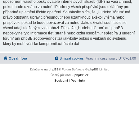
upozornění vašeho poskytovatele internetových služeb (ISP) na vaši činnost,
pokud bude uznáno za nutné. IP adresy všech příspěvků jsou ukládány pro
případné uplatnění těchto opatření. Souhlasíte s tím, že „Hudební fórum“ má
právo odstranit, upravit, přesunout nebo uzamknout jakékoliv téma nebo
příspěvek, pokud to bude považovat za nutné. Jako uživatel souhlasíte se
všemi údaji uloženými v databázi. Přestože „Hudební fórum“ ani phpBB
neposkytne tyto informace třetí straně nebo cizím osobám, nepřebírá „Hudební
fórum“ ani phpBB zodpovědnost za jakýkoliv pokus o vniknutí do systému,
který by mohl vést ke kompromitaci těchto dat.
Obsah fóra
Smazat cookies
Všechny časy jsou v
UTC+01:00
Založeno na
phpBB
® Forum Software © phpBB Limited
Český překlad –
phpBB.cz
Soukromí
|
Podmínky