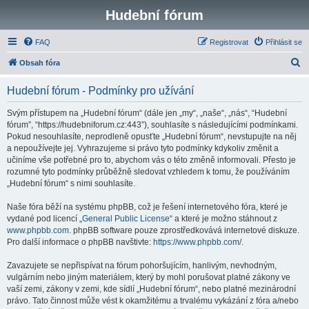
Hudební fórum
FAQ
Registrovat
Přihlásit se
H
Obsah fóra
l
Hudební fórum - Podmínky pro užívání
e
d
Svým přístupem na „Hudební fórum“ (dále jen „my“, „naše“, „nás“, “Hudební
fórum”, “https://hudebniforum.cz:443”), souhlasíte s následujícími podmínkami.
a
Pokud nesouhlasíte, neprodleně opusťte „Hudební fórum“, nevstupujte na něj
t
a nepoužívejte jej. Vyhrazujeme si právo tyto podmínky kdykoliv změnit a
učiníme vše potřebné pro to, abychom vás o této změně informovali. Přesto je
rozumné tyto podmínky průběžně sledovat vzhledem k tomu, že používáním
„Hudební fórum“ s nimi souhlasíte.
Naše fóra běží na systému phpBB, což je řešení internetového fóra, které je
vydané pod licencí „
General Public License
“ a které je možno stáhnout z
www.phpbb.com
. phpBB software pouze zprostředkovává internetové diskuze.
Pro další informace o phpBB navštivte:
https://www.phpbb.com/
.
Zavazujete se nepřispívat na fórum pohoršujícím, hanlivým, nevhodným,
vulgárním nebo jiným materiálem, který by mohl porušovat platné zákony ve
vaší zemi, zákony v zemi, kde sídlí „Hudební fórum“, nebo platné mezinárodní
právo. Tato činnost může vést k okamžitému a trvalému vykázání z fóra a/nebo