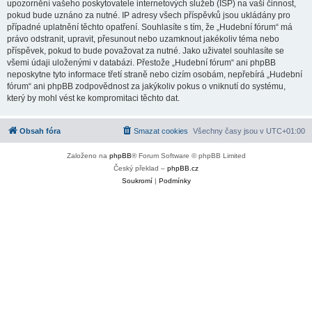
upozornění vašeho poskytovatele internetových služeb (ISP) na vaši činnost,
pokud bude uznáno za nutné. IP adresy všech příspěvků jsou ukládány pro
případné uplatnění těchto opatření. Souhlasíte s tím, že „Hudební fórum“ má
právo odstranit, upravit, přesunout nebo uzamknout jakékoliv téma nebo
příspěvek, pokud to bude považovat za nutné. Jako uživatel souhlasíte se
všemi údaji uloženými v databázi. Přestože „Hudební fórum“ ani phpBB
neposkytne tyto informace třetí straně nebo cizím osobám, nepřebírá „Hudební
fórum“ ani phpBB zodpovědnost za jakýkoliv pokus o vniknutí do systému,
který by mohl vést ke kompromitaci těchto dat.
Obsah fóra
Smazat cookies
Všechny časy jsou v
UTC+01:00
Založeno na
phpBB
® Forum Software © phpBB Limited
Český překlad –
phpBB.cz
Soukromí
|
Podmínky