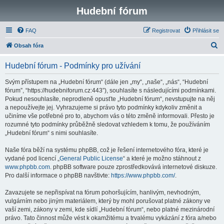
Hudební fórum
FAQ
Registrovat
Přihlásit se
H
Obsah fóra
l
Hudební fórum - Podmínky pro užívání
e
d
Svým přístupem na „Hudební fórum“ (dále jen „my“, „naše“, „nás“, “Hudební
fórum”, “https://hudebniforum.cz:443”), souhlasíte s následujícími podmínkami.
a
Pokud nesouhlasíte, neprodleně opusťte „Hudební fórum“, nevstupujte na něj
t
a nepoužívejte jej. Vyhrazujeme si právo tyto podmínky kdykoliv změnit a
učiníme vše potřebné pro to, abychom vás o této změně informovali. Přesto je
rozumné tyto podmínky průběžně sledovat vzhledem k tomu, že používáním
„Hudební fórum“ s nimi souhlasíte.
Naše fóra běží na systému phpBB, což je řešení internetového fóra, které je
vydané pod licencí „
General Public License
“ a které je možno stáhnout z
www.phpbb.com
. phpBB software pouze zprostředkovává internetové diskuze.
Pro další informace o phpBB navštivte:
https://www.phpbb.com/
.
Zavazujete se nepřispívat na fórum pohoršujícím, hanlivým, nevhodným,
vulgárním nebo jiným materiálem, který by mohl porušovat platné zákony ve
vaší zemi, zákony v zemi, kde sídlí „Hudební fórum“, nebo platné mezinárodní
právo. Tato činnost může vést k okamžitému a trvalému vykázání z fóra a/nebo