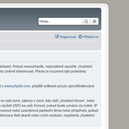
Hledat
Pokročilé hledání
Registrovat
Přihlásit se
odmínkami. Pokud nesouhlasíte, neprodleně opusťte „Hudební
této změně informovali. Přesto je rozumné tyto podmínky
t z
www.phpbb.com
. phpBB software pouze zprostředkovává
ve vaší zemi, zákony v zemi, kde sídlí „Hudební fórum“, nebo
 služeb (ISP) na vaši činnost, pokud bude uznáno za nutné. IP
 přesunout nebo uzamknout jakékoliv téma nebo příspěvek, pokud
nformace třetí straně nebo cizím osobám, nepřebírá „Hudební