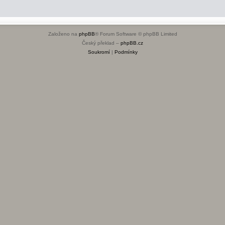
Založeno na
phpBB
® Forum Software © phpBB Limited
Český překlad –
phpBB.cz
Soukromí
|
Podmínky