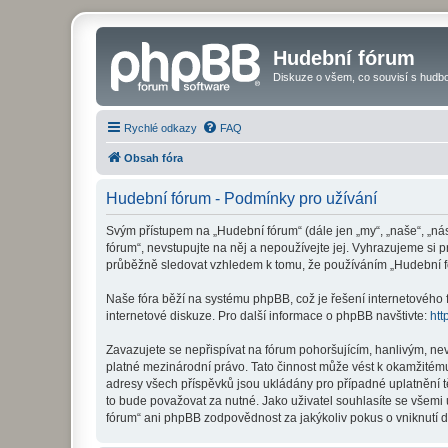
Hudební fórum
Diskuze o všem, co souvisí s hudbo
Rychlé odkazy
FAQ
Obsah fóra
Hudební fórum - Podmínky pro užívání
Svým přístupem na „Hudební fórum“ (dále jen „my“, „naše“, „ná
fórum“, nevstupujte na něj a nepoužívejte jej. Vyhrazujeme si 
průběžně sledovat vzhledem k tomu, že používáním „Hudební fó
Naše fóra běží na systému phpBB, což je řešení internetového fó
internetové diskuze. Pro další informace o phpBB navštivte:
htt
Zavazujete se nepřispívat na fórum pohoršujícím, hanlivým, ne
platné mezinárodní právo. Tato činnost může vést k okamžitému
adresy všech příspěvků jsou ukládány pro případné uplatnění t
to bude považovat za nutné. Jako uživatel souhlasíte se všemi
fórum“ ani phpBB zodpovědnost za jakýkoliv pokus o vniknutí d