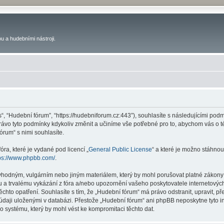
u a hudebními nástroji.
s“, “Hudební fórum”, “https://hudebniforum.cz:443”), souhlasíte s následujícími p
právo tyto podmínky kdykoliv změnit a učiníme vše potřebné pro to, abychom vás o 
rum“ s nimi souhlasíte.
ra, které je vydané pod licencí „
General Public License
“ a které je možno stáhnou
ps://www.phpbb.com/
.
vhodným, vulgárním nebo jiným materiálem, který by mohl porušovat platné zákony 
 a trvalému vykázání z fóra a/nebo upozornění vašeho poskytovatele internetových
ěchto opatření. Souhlasíte s tím, že „Hudební fórum“ má právo odstranit, upravit,
 údaji uloženými v databázi. Přestože „Hudební fórum“ ani phpBB neposkytne tyto i
o systému, který by mohl vést ke kompromitaci těchto dat.