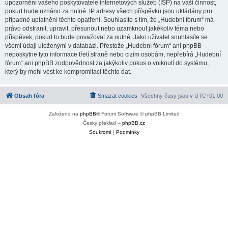
upozornění vašeho poskytovatele internetových služeb (ISP) na vaši činnost,
pokud bude uznáno za nutné. IP adresy všech příspěvků jsou ukládány pro
případné uplatnění těchto opatření. Souhlasíte s tím, že „Hudební fórum“ má
právo odstranit, upravit, přesunout nebo uzamknout jakékoliv téma nebo
příspěvek, pokud to bude považovat za nutné. Jako uživatel souhlasíte se
všemi údaji uloženými v databázi. Přestože „Hudební fórum“ ani phpBB
neposkytne tyto informace třetí straně nebo cizím osobám, nepřebírá „Hudební
fórum“ ani phpBB zodpovědnost za jakýkoliv pokus o vniknutí do systému,
který by mohl vést ke kompromitaci těchto dat.
Obsah fóra
Smazat cookies
Všechny časy jsou v
UTC+01:00
Založeno na
phpBB
® Forum Software © phpBB Limited
Český překlad –
phpBB.cz
Soukromí
|
Podmínky