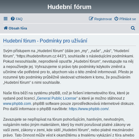
Hudební fórum
FAQ
Registrovat
Přihlásit se
H
Obsah fóra
l
Hudební fórum - Podmínky pro užívání
e
d
Svým přístupem na „Hudební fórum“ (dále jen „my“, „naše“, „nás“, “Hudební
fórum”, “https://hudebniforum.cz:443”), souhlasíte s následujícími podmínkami.
a
Pokud nesouhlasíte, neprodleně opusťte „Hudební fórum“, nevstupujte na něj
t
a nepoužívejte jej. Vyhrazujeme si právo tyto podmínky kdykoliv změnit a
učiníme vše potřebné pro to, abychom vás o této změně informovali. Přesto je
rozumné tyto podmínky průběžně sledovat vzhledem k tomu, že používáním
„Hudební fórum“ s nimi souhlasíte.
Naše fóra běží na systému phpBB, což je řešení internetového fóra, které je
vydané pod licencí „
General Public License
“ a které je možno stáhnout z
www.phpbb.com
. phpBB software pouze zprostředkovává internetové diskuze.
Pro další informace o phpBB navštivte:
https://www.phpbb.com/
.
Zavazujete se nepřispívat na fórum pohoršujícím, hanlivým, nevhodným,
vulgárním nebo jiným materiálem, který by mohl porušovat platné zákony ve
vaší zemi, zákony v zemi, kde sídlí „Hudební fórum“, nebo platné mezinárodní
právo. Tato činnost může vést k okamžitému a trvalému vykázání z fóra a/nebo