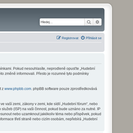
Hledat
Pokročilé hledání
Registrovat
Přihlásit se
odmínkami. Pokud nesouhlasíte, neprodleně opusťte „Hudební
této změně informovali. Přesto je rozumné tyto podmínky
t z
www.phpbb.com
. phpBB software pouze zprostředkovává
ve vaší zemi, zákony v zemi, kde sídlí „Hudební fórum“, nebo
 služeb (ISP) na vaši činnost, pokud bude uznáno za nutné. IP
 přesunout nebo uzamknout jakékoliv téma nebo příspěvek, pokud
nformace třetí straně nebo cizím osobám, nepřebírá „Hudební