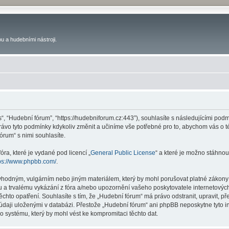
u a hudebními nástroji.
s“, “Hudební fórum”, “https://hudebniforum.cz:443”), souhlasíte s následujícími p
právo tyto podmínky kdykoliv změnit a učiníme vše potřebné pro to, abychom vás o 
rum“ s nimi souhlasíte.
ra, které je vydané pod licencí „
General Public License
“ a které je možno stáhnou
ps://www.phpbb.com/
.
vhodným, vulgárním nebo jiným materiálem, který by mohl porušovat platné zákony 
 a trvalému vykázání z fóra a/nebo upozornění vašeho poskytovatele internetových
ěchto opatření. Souhlasíte s tím, že „Hudební fórum“ má právo odstranit, upravit,
 údaji uloženými v databázi. Přestože „Hudební fórum“ ani phpBB neposkytne tyto i
o systému, který by mohl vést ke kompromitaci těchto dat.