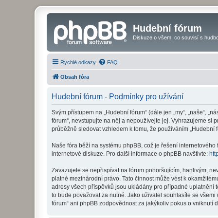
Hudební fórum
Diskuze o všem, co souvisí s hudbo
Rychlé odkazy
FAQ
Obsah fóra
Hudební fórum - Podmínky pro užívání
Svým přístupem na „Hudební fórum“ (dále jen „my“, „naše“, „ná
fórum“, nevstupujte na něj a nepoužívejte jej. Vyhrazujeme si 
průběžně sledovat vzhledem k tomu, že používáním „Hudební fó
Naše fóra běží na systému phpBB, což je řešení internetového fó
internetové diskuze. Pro další informace o phpBB navštivte:
htt
Zavazujete se nepřispívat na fórum pohoršujícím, hanlivým, ne
platné mezinárodní právo. Tato činnost může vést k okamžitému
adresy všech příspěvků jsou ukládány pro případné uplatnění t
to bude považovat za nutné. Jako uživatel souhlasíte se všemi
fórum“ ani phpBB zodpovědnost za jakýkoliv pokus o vniknutí d