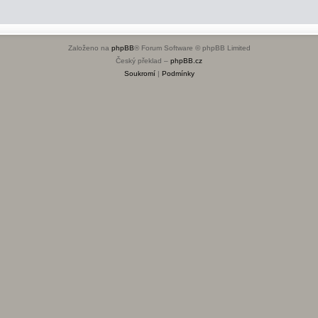
Založeno na
phpBB
® Forum Software © phpBB Limited
Český překlad –
phpBB.cz
Soukromí
|
Podmínky