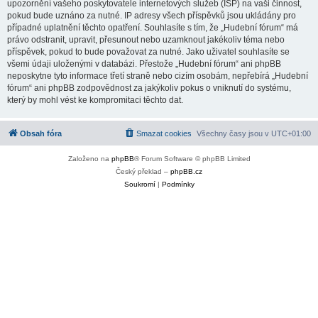
upozornění vašeho poskytovatele internetových služeb (ISP) na vaši činnost,
pokud bude uznáno za nutné. IP adresy všech příspěvků jsou ukládány pro
případné uplatnění těchto opatření. Souhlasíte s tím, že „Hudební fórum“ má
právo odstranit, upravit, přesunout nebo uzamknout jakékoliv téma nebo
příspěvek, pokud to bude považovat za nutné. Jako uživatel souhlasíte se
všemi údaji uloženými v databázi. Přestože „Hudební fórum“ ani phpBB
neposkytne tyto informace třetí straně nebo cizím osobám, nepřebírá „Hudební
fórum“ ani phpBB zodpovědnost za jakýkoliv pokus o vniknutí do systému,
který by mohl vést ke kompromitaci těchto dat.
Obsah fóra
Smazat cookies
Všechny časy jsou v
UTC+01:00
Založeno na
phpBB
® Forum Software © phpBB Limited
Český překlad –
phpBB.cz
Soukromí
|
Podmínky