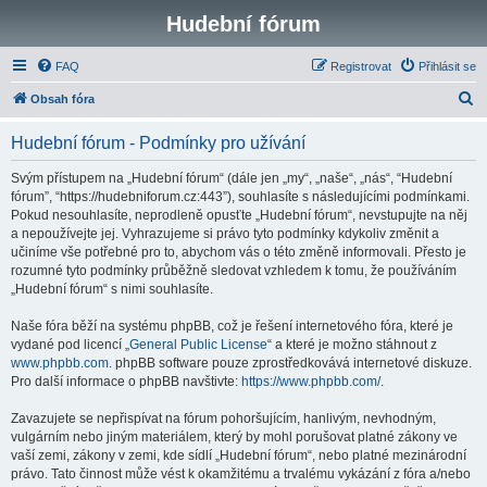
Hudební fórum
FAQ
Registrovat
Přihlásit se
H
Obsah fóra
l
Hudební fórum - Podmínky pro užívání
e
d
Svým přístupem na „Hudební fórum“ (dále jen „my“, „naše“, „nás“, “Hudební
fórum”, “https://hudebniforum.cz:443”), souhlasíte s následujícími podmínkami.
a
Pokud nesouhlasíte, neprodleně opusťte „Hudební fórum“, nevstupujte na něj
t
a nepoužívejte jej. Vyhrazujeme si právo tyto podmínky kdykoliv změnit a
učiníme vše potřebné pro to, abychom vás o této změně informovali. Přesto je
rozumné tyto podmínky průběžně sledovat vzhledem k tomu, že používáním
„Hudební fórum“ s nimi souhlasíte.
Naše fóra běží na systému phpBB, což je řešení internetového fóra, které je
vydané pod licencí „
General Public License
“ a které je možno stáhnout z
www.phpbb.com
. phpBB software pouze zprostředkovává internetové diskuze.
Pro další informace o phpBB navštivte:
https://www.phpbb.com/
.
Zavazujete se nepřispívat na fórum pohoršujícím, hanlivým, nevhodným,
vulgárním nebo jiným materiálem, který by mohl porušovat platné zákony ve
vaší zemi, zákony v zemi, kde sídlí „Hudební fórum“, nebo platné mezinárodní
právo. Tato činnost může vést k okamžitému a trvalému vykázání z fóra a/nebo