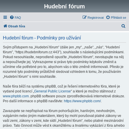
Hudební fórum
FAQ
Registrovat
Přihlásit se
H
Obsah fóra
l
Hudební fórum - Podmínky pro užívání
e
d
Svým přístupem na „Hudební fórum“ (dále jen „my“, „naše“, „nás“, “Hudební
fórum”, “https://hudebniforum.cz:443”), souhlasíte s následujícími podmínkami.
a
Pokud nesouhlasíte, neprodleně opusťte „Hudební fórum“, nevstupujte na něj
t
a nepoužívejte jej. Vyhrazujeme si právo tyto podmínky kdykoliv změnit a
učiníme vše potřebné pro to, abychom vás o této změně informovali. Přesto je
rozumné tyto podmínky průběžně sledovat vzhledem k tomu, že používáním
„Hudební fórum“ s nimi souhlasíte.
Naše fóra běží na systému phpBB, což je řešení internetového fóra, které je
vydané pod licencí „
General Public License
“ a které je možno stáhnout z
www.phpbb.com
. phpBB software pouze zprostředkovává internetové diskuze.
Pro další informace o phpBB navštivte:
https://www.phpbb.com/
.
Zavazujete se nepřispívat na fórum pohoršujícím, hanlivým, nevhodným,
vulgárním nebo jiným materiálem, který by mohl porušovat platné zákony ve
vaší zemi, zákony v zemi, kde sídlí „Hudební fórum“, nebo platné mezinárodní
právo. Tato činnost může vést k okamžitému a trvalému vykázání z fóra a/nebo