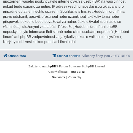
upozornění vašeho poskytovatele internetových služeb (ISP) na vaši činnost,
pokud bude uznáno za nutné. IP adresy všech příspěvků jsou ukládány pro
případné uplatnění těchto opatření. Souhlasíte s tím, že „Hudební fórum“ má
právo odstranit, upravit, přesunout nebo uzamknout jakékoliv téma nebo
příspěvek, pokud to bude považovat za nutné. Jako uživatel souhlasíte se
všemi údaji uloženými v databázi. Přestože „Hudební fórum“ ani phpBB
neposkytne tyto informace třetí straně nebo cizím osobám, nepřebírá „Hudební
fórum“ ani phpBB zodpovědnost za jakýkoliv pokus o vniknutí do systému,
který by mohl vést ke kompromitaci těchto dat.
Obsah fóra
Smazat cookies
Všechny časy jsou v
UTC+01:00
Založeno na
phpBB
® Forum Software © phpBB Limited
Český překlad –
phpBB.cz
Soukromí
|
Podmínky