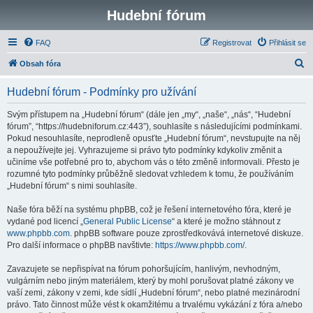
Hudební fórum
FAQ
Registrovat
Přihlásit se
H
Obsah fóra
l
Hudební fórum - Podmínky pro užívání
e
d
Svým přístupem na „Hudební fórum“ (dále jen „my“, „naše“, „nás“, “Hudební
fórum”, “https://hudebniforum.cz:443”), souhlasíte s následujícími podmínkami.
a
Pokud nesouhlasíte, neprodleně opusťte „Hudební fórum“, nevstupujte na něj
t
a nepoužívejte jej. Vyhrazujeme si právo tyto podmínky kdykoliv změnit a
učiníme vše potřebné pro to, abychom vás o této změně informovali. Přesto je
rozumné tyto podmínky průběžně sledovat vzhledem k tomu, že používáním
„Hudební fórum“ s nimi souhlasíte.
Naše fóra běží na systému phpBB, což je řešení internetového fóra, které je
vydané pod licencí „
General Public License
“ a které je možno stáhnout z
www.phpbb.com
. phpBB software pouze zprostředkovává internetové diskuze.
Pro další informace o phpBB navštivte:
https://www.phpbb.com/
.
Zavazujete se nepřispívat na fórum pohoršujícím, hanlivým, nevhodným,
vulgárním nebo jiným materiálem, který by mohl porušovat platné zákony ve
vaší zemi, zákony v zemi, kde sídlí „Hudební fórum“, nebo platné mezinárodní
právo. Tato činnost může vést k okamžitému a trvalému vykázání z fóra a/nebo