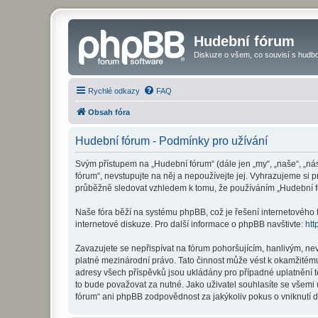
Hudební fórum
Diskuze o všem, co souvisí s hudbo
Rychlé odkazy
FAQ
Obsah fóra
Hudební fórum - Podmínky pro užívání
Svým přístupem na „Hudební fórum“ (dále jen „my“, „naše“, „ná
fórum“, nevstupujte na něj a nepoužívejte jej. Vyhrazujeme si 
průběžně sledovat vzhledem k tomu, že používáním „Hudební fó
Naše fóra běží na systému phpBB, což je řešení internetového fó
internetové diskuze. Pro další informace o phpBB navštivte:
htt
Zavazujete se nepřispívat na fórum pohoršujícím, hanlivým, ne
platné mezinárodní právo. Tato činnost může vést k okamžitému
adresy všech příspěvků jsou ukládány pro případné uplatnění t
to bude považovat za nutné. Jako uživatel souhlasíte se všemi
fórum“ ani phpBB zodpovědnost za jakýkoliv pokus o vniknutí d