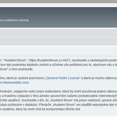
u a hudebními nástroji.
s“, “Hudební fórum”, “https://hudebniforum.cz:443”), souhlasíte s následujícími p
právo tyto podmínky kdykoliv změnit a učiníme vše potřebné pro to, abychom vás o 
rum“ s nimi souhlasíte.
ra, které je vydané pod licencí „
General Public License
“ a které je možno stáhnou
ps://www.phpbb.com/
.
vhodným, vulgárním nebo jiným materiálem, který by mohl porušovat platné zákony 
 a trvalému vykázání z fóra a/nebo upozornění vašeho poskytovatele internetových
ěchto opatření. Souhlasíte s tím, že „Hudební fórum“ má právo odstranit, upravit,
 údaji uloženými v databázi. Přestože „Hudební fórum“ ani phpBB neposkytne tyto i
o systému, který by mohl vést ke kompromitaci těchto dat.