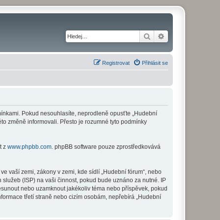
Hledat
Pokročilé hledání
Registrovat
Přihlásit se
odmínkami. Pokud nesouhlasíte, neprodleně opusťte „Hudební
této změně informovali. Přesto je rozumné tyto podmínky
t z
www.phpbb.com
. phpBB software pouze zprostředkovává
ve vaší zemi, zákony v zemi, kde sídlí „Hudební fórum“, nebo
 služeb (ISP) na vaši činnost, pokud bude uznáno za nutné. IP
 přesunout nebo uzamknout jakékoliv téma nebo příspěvek, pokud
nformace třetí straně nebo cizím osobám, nepřebírá „Hudební