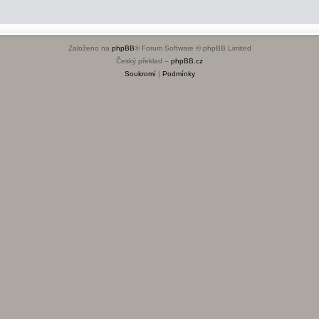
Založeno na
phpBB
® Forum Software © phpBB Limited
Český překlad –
phpBB.cz
Soukromí
|
Podmínky