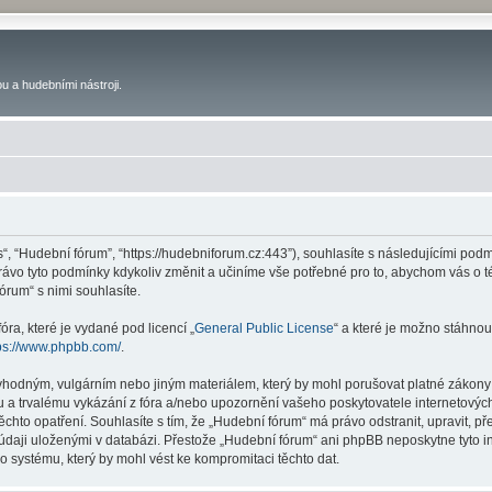
u a hudebními nástroji.
s“, “Hudební fórum”, “https://hudebniforum.cz:443”), souhlasíte s následujícími p
právo tyto podmínky kdykoliv změnit a učiníme vše potřebné pro to, abychom vás o 
rum“ s nimi souhlasíte.
ra, které je vydané pod licencí „
General Public License
“ a které je možno stáhnou
ps://www.phpbb.com/
.
vhodným, vulgárním nebo jiným materiálem, který by mohl porušovat platné zákony 
 a trvalému vykázání z fóra a/nebo upozornění vašeho poskytovatele internetových
ěchto opatření. Souhlasíte s tím, že „Hudební fórum“ má právo odstranit, upravit,
 údaji uloženými v databázi. Přestože „Hudební fórum“ ani phpBB neposkytne tyto i
o systému, který by mohl vést ke kompromitaci těchto dat.