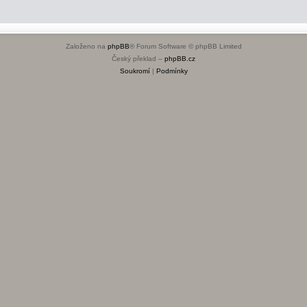
Založeno na
phpBB
® Forum Software © phpBB Limited
Český překlad –
phpBB.cz
Soukromí
|
Podmínky