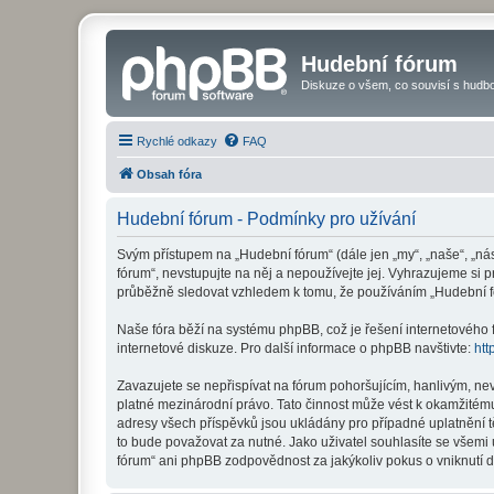
Hudební fórum
Diskuze o všem, co souvisí s hudbo
Rychlé odkazy
FAQ
Obsah fóra
Hudební fórum - Podmínky pro užívání
Svým přístupem na „Hudební fórum“ (dále jen „my“, „naše“, „ná
fórum“, nevstupujte na něj a nepoužívejte jej. Vyhrazujeme si 
průběžně sledovat vzhledem k tomu, že používáním „Hudební fó
Naše fóra běží na systému phpBB, což je řešení internetového fó
internetové diskuze. Pro další informace o phpBB navštivte:
htt
Zavazujete se nepřispívat na fórum pohoršujícím, hanlivým, ne
platné mezinárodní právo. Tato činnost může vést k okamžitému
adresy všech příspěvků jsou ukládány pro případné uplatnění t
to bude považovat za nutné. Jako uživatel souhlasíte se všemi
fórum“ ani phpBB zodpovědnost za jakýkoliv pokus o vniknutí d