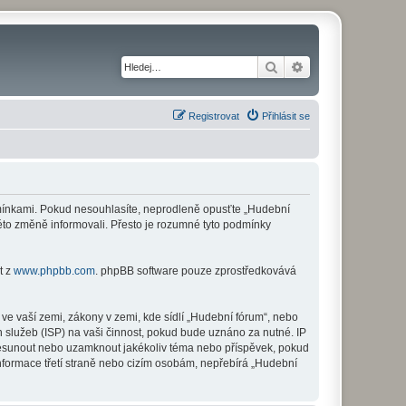
Hledat
Pokročilé hledání
Registrovat
Přihlásit se
odmínkami. Pokud nesouhlasíte, neprodleně opusťte „Hudební
této změně informovali. Přesto je rozumné tyto podmínky
t z
www.phpbb.com
. phpBB software pouze zprostředkovává
ve vaší zemi, zákony v zemi, kde sídlí „Hudební fórum“, nebo
 služeb (ISP) na vaši činnost, pokud bude uznáno za nutné. IP
 přesunout nebo uzamknout jakékoliv téma nebo příspěvek, pokud
nformace třetí straně nebo cizím osobám, nepřebírá „Hudební