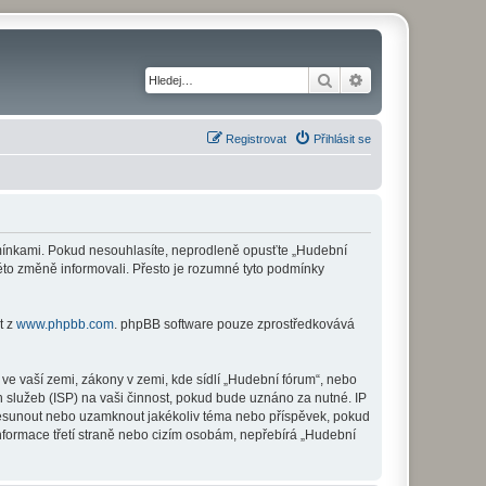
Hledat
Pokročilé hledání
Registrovat
Přihlásit se
odmínkami. Pokud nesouhlasíte, neprodleně opusťte „Hudební
této změně informovali. Přesto je rozumné tyto podmínky
t z
www.phpbb.com
. phpBB software pouze zprostředkovává
ve vaší zemi, zákony v zemi, kde sídlí „Hudební fórum“, nebo
 služeb (ISP) na vaši činnost, pokud bude uznáno za nutné. IP
 přesunout nebo uzamknout jakékoliv téma nebo příspěvek, pokud
nformace třetí straně nebo cizím osobám, nepřebírá „Hudební