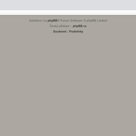
Založeno na
phpBB
® Forum Software © phpBB Limited
Český překlad –
phpBB.cz
Soukromí
|
Podmínky