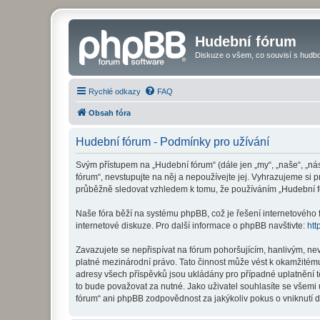
Hudební fórum
Diskuze o všem, co souvisí s hudbo
Rychlé odkazy
FAQ
Obsah fóra
Hudební fórum - Podmínky pro užívání
Svým přístupem na „Hudební fórum“ (dále jen „my“, „naše“, „ná
fórum“, nevstupujte na něj a nepoužívejte jej. Vyhrazujeme si 
průběžně sledovat vzhledem k tomu, že používáním „Hudební fó
Naše fóra běží na systému phpBB, což je řešení internetového fó
internetové diskuze. Pro další informace o phpBB navštivte:
htt
Zavazujete se nepřispívat na fórum pohoršujícím, hanlivým, ne
platné mezinárodní právo. Tato činnost může vést k okamžitému
adresy všech příspěvků jsou ukládány pro případné uplatnění t
to bude považovat za nutné. Jako uživatel souhlasíte se všemi
fórum“ ani phpBB zodpovědnost za jakýkoliv pokus o vniknutí d