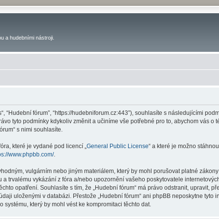
u a hudebními nástroji.
s“, “Hudební fórum”, “https://hudebniforum.cz:443”), souhlasíte s následujícími p
právo tyto podmínky kdykoliv změnit a učiníme vše potřebné pro to, abychom vás o 
rum“ s nimi souhlasíte.
ra, které je vydané pod licencí „
General Public License
“ a které je možno stáhnou
ps://www.phpbb.com/
.
vhodným, vulgárním nebo jiným materiálem, který by mohl porušovat platné zákony 
 a trvalému vykázání z fóra a/nebo upozornění vašeho poskytovatele internetových
ěchto opatření. Souhlasíte s tím, že „Hudební fórum“ má právo odstranit, upravit,
 údaji uloženými v databázi. Přestože „Hudební fórum“ ani phpBB neposkytne tyto i
o systému, který by mohl vést ke kompromitaci těchto dat.