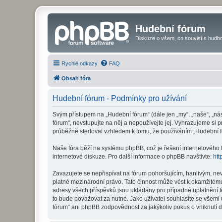
Hudební fórum
Diskuze o všem, co souvisí s hudbo
Rychlé odkazy
FAQ
Obsah fóra
Hudební fórum - Podmínky pro užívání
Svým přístupem na „Hudební fórum“ (dále jen „my“, „naše“, „ná
fórum“, nevstupujte na něj a nepoužívejte jej. Vyhrazujeme si 
průběžně sledovat vzhledem k tomu, že používáním „Hudební fó
Naše fóra běží na systému phpBB, což je řešení internetového fó
internetové diskuze. Pro další informace o phpBB navštivte:
htt
Zavazujete se nepřispívat na fórum pohoršujícím, hanlivým, ne
platné mezinárodní právo. Tato činnost může vést k okamžitému
adresy všech příspěvků jsou ukládány pro případné uplatnění t
to bude považovat za nutné. Jako uživatel souhlasíte se všemi
fórum“ ani phpBB zodpovědnost za jakýkoliv pokus o vniknutí d