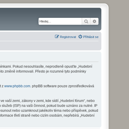
Hledat
Pokročilé hledání
Registrovat
Přihlásit se
odmínkami. Pokud nesouhlasíte, neprodleně opusťte „Hudební
této změně informovali. Přesto je rozumné tyto podmínky
t z
www.phpbb.com
. phpBB software pouze zprostředkovává
ve vaší zemi, zákony v zemi, kde sídlí „Hudební fórum“, nebo
 služeb (ISP) na vaši činnost, pokud bude uznáno za nutné. IP
 přesunout nebo uzamknout jakékoliv téma nebo příspěvek, pokud
nformace třetí straně nebo cizím osobám, nepřebírá „Hudební