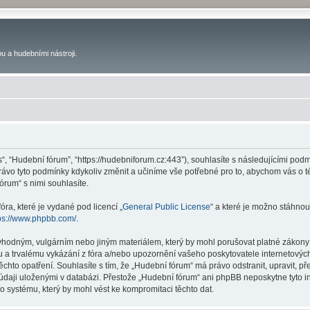
u a hudebními nástroji.
s“, “Hudební fórum”, “https://hudebniforum.cz:443”), souhlasíte s následujícími p
právo tyto podmínky kdykoliv změnit a učiníme vše potřebné pro to, abychom vás o 
rum“ s nimi souhlasíte.
ra, které je vydané pod licencí „
General Public License
“ a které je možno stáhnou
ps://www.phpbb.com/
.
vhodným, vulgárním nebo jiným materiálem, který by mohl porušovat platné zákony 
 a trvalému vykázání z fóra a/nebo upozornění vašeho poskytovatele internetových
ěchto opatření. Souhlasíte s tím, že „Hudební fórum“ má právo odstranit, upravit,
 údaji uloženými v databázi. Přestože „Hudební fórum“ ani phpBB neposkytne tyto i
o systému, který by mohl vést ke kompromitaci těchto dat.