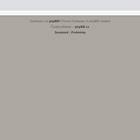
Založeno na
phpBB
® Forum Software © phpBB Limited
Český překlad –
phpBB.cz
Soukromí
|
Podmínky