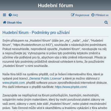
Hudební fórum
FAQ
Registrovat
Přihlásit se
H
Obsah fóra
l
Hudební fórum - Podmínky pro užívání
e
d
Svým přístupem na „Hudební fórum“ (dále jen „my“, „naše“, „nás“, “Hudební
fórum”, “https://hudebniforum.cz:443”), souhlasíte s následujícími podmínkami.
a
Pokud nesouhlasíte, neprodleně opusťte „Hudební fórum“, nevstupujte na něj
t
a nepoužívejte jej. Vyhrazujeme si právo tyto podmínky kdykoliv změnit a
učiníme vše potřebné pro to, abychom vás o této změně informovali. Přesto je
rozumné tyto podmínky průběžně sledovat vzhledem k tomu, že používáním
„Hudební fórum“ s nimi souhlasíte.
Naše fóra běží na systému phpBB, což je řešení internetového fóra, které je
vydané pod licencí „
General Public License
“ a které je možno stáhnout z
www.phpbb.com
. phpBB software pouze zprostředkovává internetové diskuze.
Pro další informace o phpBB navštivte:
https://www.phpbb.com/
.
Zavazujete se nepřispívat na fórum pohoršujícím, hanlivým, nevhodným,
vulgárním nebo jiným materiálem, který by mohl porušovat platné zákony ve
vaší zemi, zákony v zemi, kde sídlí „Hudební fórum“, nebo platné mezinárodní
právo. Tato činnost může vést k okamžitému a trvalému vykázání z fóra a/nebo