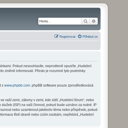
Hledat
Pokročilé hledání
Registrovat
Přihlásit se
odmínkami. Pokud nesouhlasíte, neprodleně opusťte „Hudební
této změně informovali. Přesto je rozumné tyto podmínky
t z
www.phpbb.com
. phpBB software pouze zprostředkovává
ve vaší zemi, zákony v zemi, kde sídlí „Hudební fórum“, nebo
 služeb (ISP) na vaši činnost, pokud bude uznáno za nutné. IP
 přesunout nebo uzamknout jakékoliv téma nebo příspěvek, pokud
nformace třetí straně nebo cizím osobám, nepřebírá „Hudební