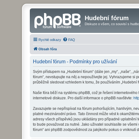
Hudební fórum
Diskuze o všem, co souvisí s hudbo
Rychlé odkazy
FAQ
Obsah fóra
Hudební fórum - Podmínky pro užívání
Svým přístupem na „Hudební fórum“ (dále jen „my“, „naše“, „ná
fórum“, nevstupujte na něj a nepoužívejte jej. Vyhrazujeme si 
průběžně sledovat vzhledem k tomu, že používáním „Hudební fó
Naše fóra běží na systému phpBB, což je řešení internetového fó
internetové diskuze. Pro další informace o phpBB navštivte:
htt
Zavazujete se nepřispívat na fórum pohoršujícím, hanlivým, ne
platné mezinárodní právo. Tato činnost může vést k okamžitému
adresy všech příspěvků jsou ukládány pro případné uplatnění t
to bude považovat za nutné. Jako uživatel souhlasíte se všemi
fórum“ ani phpBB zodpovědnost za jakýkoliv pokus o vniknutí d