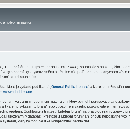
u a hudebními nástroji.
s“, “Hudební fórum”, “https://hudebniforum.cz:443”), souhlasíte s následujícími p
právo tyto podmínky kdykoliv změnit a učiníme vše potřebné pro to, abychom vás o 
rum“ s nimi souhlasíte.
ra, které je vydané pod licencí „
General Public License
“ a které je možno stáhnou
ps://www.phpbb.com/
.
vhodným, vulgárním nebo jiným materiálem, který by mohl porušovat platné zákony 
 a trvalému vykázání z fóra a/nebo upozornění vašeho poskytovatele internetových
ěchto opatření. Souhlasíte s tím, že „Hudební fórum“ má právo odstranit, upravit,
 údaji uloženými v databázi. Přestože „Hudební fórum“ ani phpBB neposkytne tyto i
o systému, který by mohl vést ke kompromitaci těchto dat.