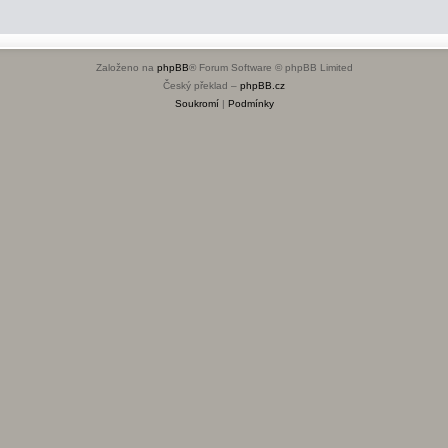
Založeno na
phpBB
® Forum Software © phpBB Limited
Český překlad –
phpBB.cz
Soukromí
|
Podmínky