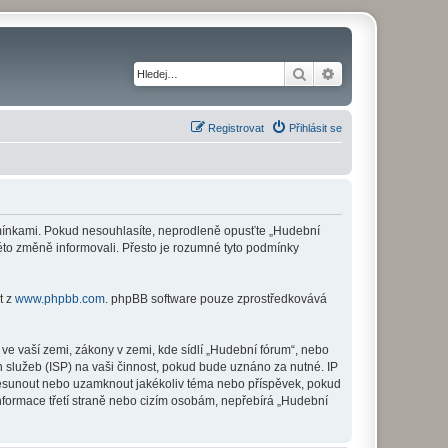
Hledat
Pokročilé hledání
Registrovat
Přihlásit se
odmínkami. Pokud nesouhlasíte, neprodleně opusťte „Hudební
této změně informovali. Přesto je rozumné tyto podmínky
t z
www.phpbb.com
. phpBB software pouze zprostředkovává
ve vaší zemi, zákony v zemi, kde sídlí „Hudební fórum“, nebo
 služeb (ISP) na vaši činnost, pokud bude uznáno za nutné. IP
 přesunout nebo uzamknout jakékoliv téma nebo příspěvek, pokud
nformace třetí straně nebo cizím osobám, nepřebírá „Hudební