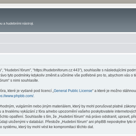
u a hudebními nástroji.
s“, “Hudební fórum”, “https://hudebniforum.cz:443”), souhlasíte s následujícími p
právo tyto podmínky kdykoliv změnit a učiníme vše potřebné pro to, abychom vás o 
rum“ s nimi souhlasíte.
ra, které je vydané pod licencí „
General Public License
“ a které je možno stáhnou
ps://www.phpbb.com/
.
vhodným, vulgárním nebo jiným materiálem, který by mohl porušovat platné zákony 
 a trvalému vykázání z fóra a/nebo upozornění vašeho poskytovatele internetových
ěchto opatření. Souhlasíte s tím, že „Hudební fórum“ má právo odstranit, upravit,
 údaji uloženými v databázi. Přestože „Hudební fórum“ ani phpBB neposkytne tyto i
o systému, který by mohl vést ke kompromitaci těchto dat.