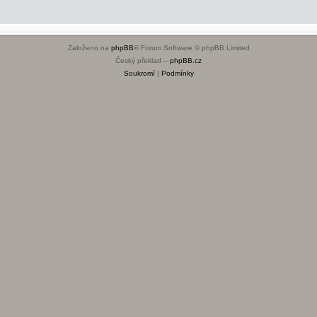
Založeno na
phpBB
® Forum Software © phpBB Limited
Český překlad –
phpBB.cz
Soukromí
|
Podmínky