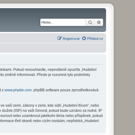
Hledat
Pokročilé hledání
Registrovat
Přihlásit se
odmínkami. Pokud nesouhlasíte, neprodleně opusťte „Hudební
této změně informovali. Přesto je rozumné tyto podmínky
t z
www.phpbb.com
. phpBB software pouze zprostředkovává
ve vaší zemi, zákony v zemi, kde sídlí „Hudební fórum“, nebo
 služeb (ISP) na vaši činnost, pokud bude uznáno za nutné. IP
 přesunout nebo uzamknout jakékoliv téma nebo příspěvek, pokud
nformace třetí straně nebo cizím osobám, nepřebírá „Hudební