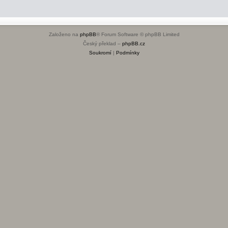
Založeno na
phpBB
® Forum Software © phpBB Limited
Český překlad –
phpBB.cz
Soukromí
|
Podmínky