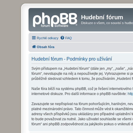
Hudební fórum
Diskuze o všem, co souvisí s hudbo
Rychlé odkazy
FAQ
Obsah fóra
Hudební fórum - Podmínky pro užívání
Svým přístupem na „Hudební fórum“ (dále jen „my“, „naše“, „ná
fórum“, nevstupujte na něj a nepoužívejte jej. Vyhrazujeme si 
průběžně sledovat vzhledem k tomu, že používáním „Hudební fó
Naše fóra běží na systému phpBB, což je řešení internetového fó
internetové diskuze. Pro další informace o phpBB navštivte:
htt
Zavazujete se nepřispívat na fórum pohoršujícím, hanlivým, ne
platné mezinárodní právo. Tato činnost může vést k okamžitému
adresy všech příspěvků jsou ukládány pro případné uplatnění t
to bude považovat za nutné. Jako uživatel souhlasíte se všemi
fórum“ ani phpBB zodpovědnost za jakýkoliv pokus o vniknutí d