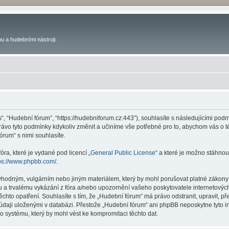
u a hudebními nástroji.
s“, “Hudební fórum”, “https://hudebniforum.cz:443”), souhlasíte s následujícími p
právo tyto podmínky kdykoliv změnit a učiníme vše potřebné pro to, abychom vás o 
rum“ s nimi souhlasíte.
ra, které je vydané pod licencí „
General Public License
“ a které je možno stáhnou
ps://www.phpbb.com/
.
vhodným, vulgárním nebo jiným materiálem, který by mohl porušovat platné zákony 
 a trvalému vykázání z fóra a/nebo upozornění vašeho poskytovatele internetových
ěchto opatření. Souhlasíte s tím, že „Hudební fórum“ má právo odstranit, upravit,
 údaji uloženými v databázi. Přestože „Hudební fórum“ ani phpBB neposkytne tyto i
o systému, který by mohl vést ke kompromitaci těchto dat.