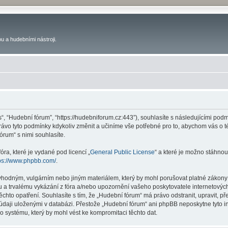
u a hudebními nástroji.
s“, “Hudební fórum”, “https://hudebniforum.cz:443”), souhlasíte s následujícími p
právo tyto podmínky kdykoliv změnit a učiníme vše potřebné pro to, abychom vás o 
rum“ s nimi souhlasíte.
ra, které je vydané pod licencí „
General Public License
“ a které je možno stáhnou
ps://www.phpbb.com/
.
vhodným, vulgárním nebo jiným materiálem, který by mohl porušovat platné zákony 
 a trvalému vykázání z fóra a/nebo upozornění vašeho poskytovatele internetových
ěchto opatření. Souhlasíte s tím, že „Hudební fórum“ má právo odstranit, upravit,
 údaji uloženými v databázi. Přestože „Hudební fórum“ ani phpBB neposkytne tyto i
o systému, který by mohl vést ke kompromitaci těchto dat.