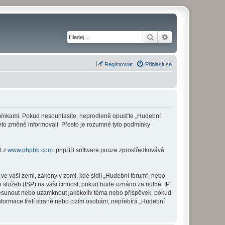
Hledat
Pokročilé hledání
Registrovat
Přihlásit se
odmínkami. Pokud nesouhlasíte, neprodleně opusťte „Hudební
této změně informovali. Přesto je rozumné tyto podmínky
t z
www.phpbb.com
. phpBB software pouze zprostředkovává
ve vaší zemi, zákony v zemi, kde sídlí „Hudební fórum“, nebo
 služeb (ISP) na vaši činnost, pokud bude uznáno za nutné. IP
 přesunout nebo uzamknout jakékoliv téma nebo příspěvek, pokud
nformace třetí straně nebo cizím osobám, nepřebírá „Hudební