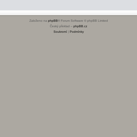
Založeno na
phpBB
® Forum Software © phpBB Limited
Český překlad –
phpBB.cz
Soukromí
|
Podmínky