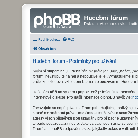
Hudební fórum
Diskuze o všem, co souvisí s hudbo
Rychlé odkazy
FAQ
Obsah fóra
Hudební fórum - Podmínky pro užívání
Svým přístupem na „Hudební fórum“ (dále jen „my“, „naše“, „ná
fórum“, nevstupujte na něj a nepoužívejte jej. Vyhrazujeme si 
průběžně sledovat vzhledem k tomu, že používáním „Hudební fó
Naše fóra běží na systému phpBB, což je řešení internetového fó
internetové diskuze. Pro další informace o phpBB navštivte:
htt
Zavazujete se nepřispívat na fórum pohoršujícím, hanlivým, ne
platné mezinárodní právo. Tato činnost může vést k okamžitému
adresy všech příspěvků jsou ukládány pro případné uplatnění t
to bude považovat za nutné. Jako uživatel souhlasíte se všemi
fórum“ ani phpBB zodpovědnost za jakýkoliv pokus o vniknutí d