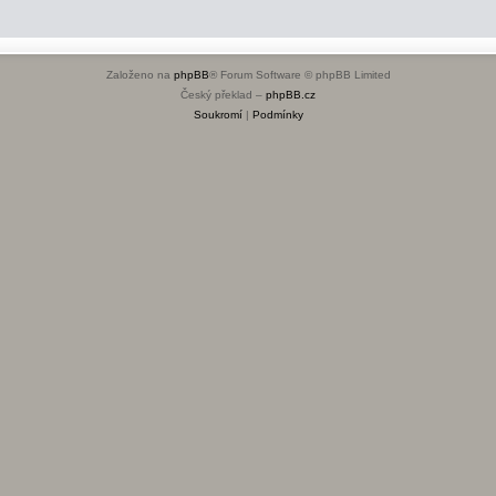
Založeno na
phpBB
® Forum Software © phpBB Limited
Český překlad –
phpBB.cz
Soukromí
|
Podmínky