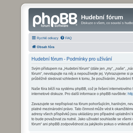
Hudební fórum
Diskuze o všem, co souvisí s hudbo
Rychlé odkazy
FAQ
Obsah fóra
Hudební fórum - Podmínky pro užívání
Svým přístupem na „Hudební fórum“ (dále jen „my“, „naše“, „ná
fórum“, nevstupujte na něj a nepoužívejte jej. Vyhrazujeme si 
průběžně sledovat vzhledem k tomu, že používáním „Hudební fó
Naše fóra běží na systému phpBB, což je řešení internetového fó
internetové diskuze. Pro další informace o phpBB navštivte:
htt
Zavazujete se nepřispívat na fórum pohoršujícím, hanlivým, ne
platné mezinárodní právo. Tato činnost může vést k okamžitému
adresy všech příspěvků jsou ukládány pro případné uplatnění t
to bude považovat za nutné. Jako uživatel souhlasíte se všemi
fórum“ ani phpBB zodpovědnost za jakýkoliv pokus o vniknutí d