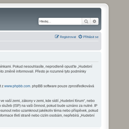
Hledat
Pokročilé hledání
Registrovat
Přihlásit se
odmínkami. Pokud nesouhlasíte, neprodleně opusťte „Hudební
této změně informovali. Přesto je rozumné tyto podmínky
t z
www.phpbb.com
. phpBB software pouze zprostředkovává
ve vaší zemi, zákony v zemi, kde sídlí „Hudební fórum“, nebo
 služeb (ISP) na vaši činnost, pokud bude uznáno za nutné. IP
 přesunout nebo uzamknout jakékoliv téma nebo příspěvek, pokud
nformace třetí straně nebo cizím osobám, nepřebírá „Hudební