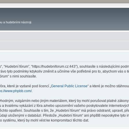
u a hudebními nástroji.
s“, “Hudební fórum”, “https://hudebniforum.cz:443”), souhlasíte s následujícími p
právo tyto podmínky kdykoliv změnit a učiníme vše potřebné pro to, abychom vás o 
rum“ s nimi souhlasíte.
ra, které je vydané pod licencí „
General Public License
“ a které je možno stáhnou
ps://www.phpbb.com/
.
vhodným, vulgárním nebo jiným materiálem, který by mohl porušovat platné zákony 
 a trvalému vykázání z fóra a/nebo upozornění vašeho poskytovatele internetových
ěchto opatření. Souhlasíte s tím, že „Hudební fórum“ má právo odstranit, upravit,
 údaji uloženými v databázi. Přestože „Hudební fórum“ ani phpBB neposkytne tyto i
o systému, který by mohl vést ke kompromitaci těchto dat.