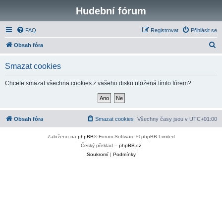
Hudební fórum
FAQ
Registrovat
Přihlásit se
H
Obsah fóra
l
Smazat cookies
e
d
Chcete smazat všechna cookies z vašeho disku uložená tímto fórem?
a
t
Obsah fóra
Smazat cookies
Všechny časy jsou v
UTC+01:00
Založeno na
phpBB
® Forum Software © phpBB Limited
Český překlad –
phpBB.cz
Soukromí
|
Podmínky