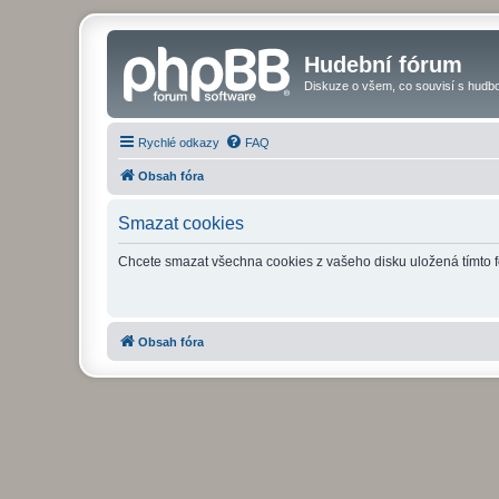
Hudební fórum
Diskuze o všem, co souvisí s hudbo
Rychlé odkazy
FAQ
Obsah fóra
Smazat cookies
Chcete smazat všechna cookies z vašeho disku uložená tímto 
Obsah fóra