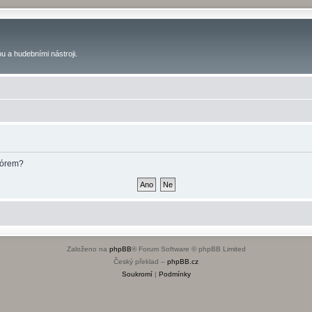
u a hudebními nástroji.
fórem?
Založeno na
phpBB
® Forum Software © phpBB Limited
Český překlad –
phpBB.cz
Soukromí
|
Podmínky