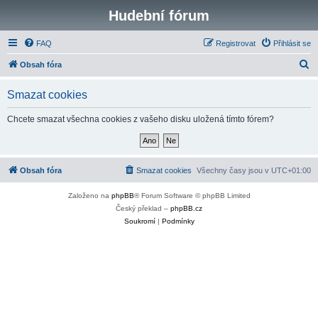
Hudební fórum
FAQ
Registrovat
Přihlásit se
H
Obsah fóra
l
Smazat cookies
e
d
Chcete smazat všechna cookies z vašeho disku uložená tímto fórem?
a
t
Obsah fóra
Smazat cookies
Všechny časy jsou v
UTC+01:00
Založeno na
phpBB
® Forum Software © phpBB Limited
Český překlad –
phpBB.cz
Soukromí
|
Podmínky