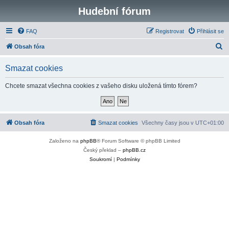
Hudební fórum
FAQ
Registrovat
Přihlásit se
H
Obsah fóra
l
Smazat cookies
e
d
Chcete smazat všechna cookies z vašeho disku uložená tímto fórem?
a
t
Obsah fóra
Smazat cookies
Všechny časy jsou v
UTC+01:00
Založeno na
phpBB
® Forum Software © phpBB Limited
Český překlad –
phpBB.cz
Soukromí
|
Podmínky