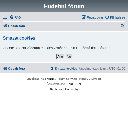
Hudební fórum
FAQ
Registrovat
Přihlásit se
H
Obsah fóra
l
Smazat cookies
e
d
Chcete smazat všechna cookies z vašeho disku uložená tímto fórem?
a
t
Obsah fóra
Smazat cookies
Všechny časy jsou v
UTC+01:00
Založeno na
phpBB
® Forum Software © phpBB Limited
Český překlad –
phpBB.cz
Soukromí
|
Podmínky