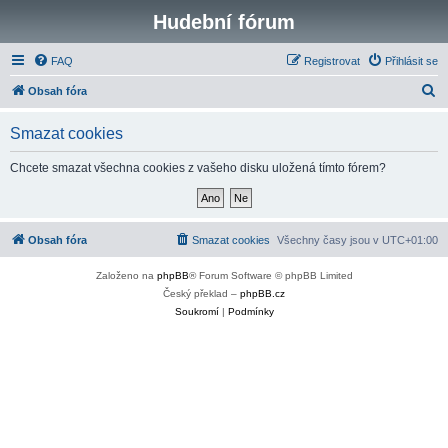
Hudební fórum
FAQ
Registrovat
Přihlásit se
H
Obsah fóra
l
Smazat cookies
e
d
Chcete smazat všechna cookies z vašeho disku uložená tímto fórem?
a
t
Obsah fóra
Smazat cookies
Všechny časy jsou v
UTC+01:00
Založeno na
phpBB
® Forum Software © phpBB Limited
Český překlad –
phpBB.cz
Soukromí
|
Podmínky