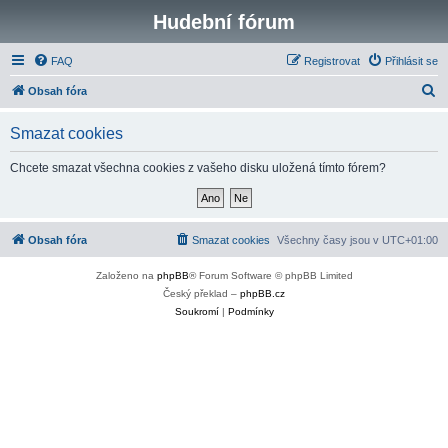
Hudební fórum
FAQ
Registrovat
Přihlásit se
H
Obsah fóra
l
Smazat cookies
e
d
Chcete smazat všechna cookies z vašeho disku uložená tímto fórem?
a
t
Obsah fóra
Smazat cookies
Všechny časy jsou v
UTC+01:00
Založeno na
phpBB
® Forum Software © phpBB Limited
Český překlad –
phpBB.cz
Soukromí
|
Podmínky