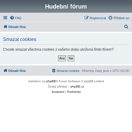
Hudební fórum
FAQ
Registrovat
Přihlásit se
H
Obsah fóra
l
Smazat cookies
e
d
Chcete smazat všechna cookies z vašeho disku uložená tímto fórem?
a
t
Obsah fóra
Smazat cookies
Všechny časy jsou v
UTC+01:00
Založeno na
phpBB
® Forum Software © phpBB Limited
Český překlad –
phpBB.cz
Soukromí
|
Podmínky