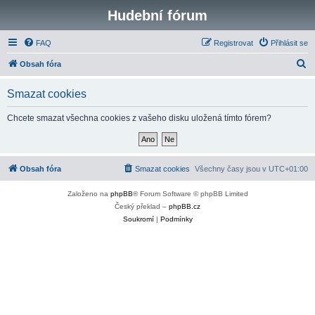
Hudební fórum
FAQ
Registrovat
Přihlásit se
H
Obsah fóra
l
Smazat cookies
e
d
Chcete smazat všechna cookies z vašeho disku uložená tímto fórem?
a
t
Obsah fóra
Smazat cookies
Všechny časy jsou v
UTC+01:00
Založeno na
phpBB
® Forum Software © phpBB Limited
Český překlad –
phpBB.cz
Soukromí
|
Podmínky