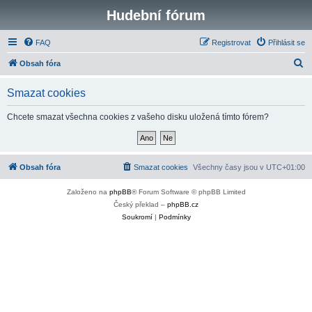
Hudební fórum
FAQ
Registrovat
Přihlásit se
H
Obsah fóra
l
Smazat cookies
e
d
Chcete smazat všechna cookies z vašeho disku uložená tímto fórem?
a
t
Obsah fóra
Smazat cookies
Všechny časy jsou v
UTC+01:00
Založeno na
phpBB
® Forum Software © phpBB Limited
Český překlad –
phpBB.cz
Soukromí
|
Podmínky