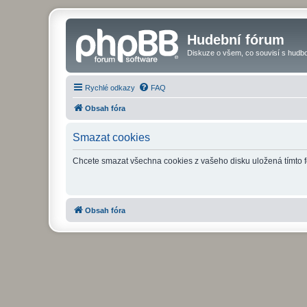
Hudební fórum
Diskuze o všem, co souvisí s hudbo
Rychlé odkazy
FAQ
Obsah fóra
Smazat cookies
Chcete smazat všechna cookies z vašeho disku uložená tímto 
Obsah fóra