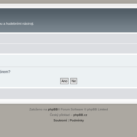
u a hudebními nástroji.
fórem?
Založeno na
phpBB
® Forum Software © phpBB Limited
Český překlad –
phpBB.cz
Soukromí
|
Podmínky