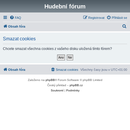
Hudební fórum
FAQ
Registrovat
Přihlásit se
H
Obsah fóra
l
Smazat cookies
e
d
Chcete smazat všechna cookies z vašeho disku uložená tímto fórem?
a
t
Obsah fóra
Smazat cookies
Všechny časy jsou v
UTC+01:00
Založeno na
phpBB
® Forum Software © phpBB Limited
Český překlad –
phpBB.cz
Soukromí
|
Podmínky