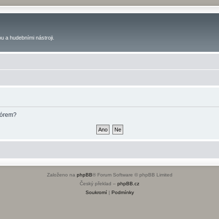
u a hudebními nástroji.
fórem?
Založeno na
phpBB
® Forum Software © phpBB Limited
Český překlad –
phpBB.cz
Soukromí
|
Podmínky