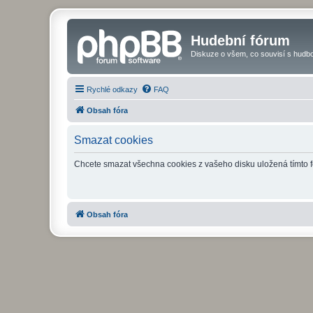
Hudební fórum
Diskuze o všem, co souvisí s hudbo
Rychlé odkazy
FAQ
Obsah fóra
Smazat cookies
Chcete smazat všechna cookies z vašeho disku uložená tímto 
Obsah fóra