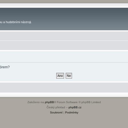
u a hudebními nástroji.
fórem?
Založeno na
phpBB
® Forum Software © phpBB Limited
Český překlad –
phpBB.cz
Soukromí
|
Podmínky