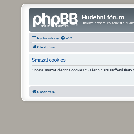
Hudební fórum
Diskuze o všem, co souvisí s hudbo
Rychlé odkazy
FAQ
Obsah fóra
Smazat cookies
Chcete smazat všechna cookies z vašeho disku uložená tímto 
Obsah fóra