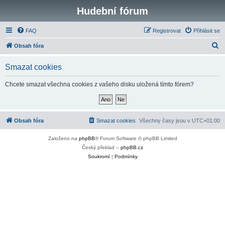
Hudební fórum
FAQ
Registrovat
Přihlásit se
H
Obsah fóra
l
Smazat cookies
e
d
Chcete smazat všechna cookies z vašeho disku uložená tímto fórem?
a
t
Obsah fóra
Smazat cookies
Všechny časy jsou v
UTC+01:00
Založeno na
phpBB
® Forum Software © phpBB Limited
Český překlad –
phpBB.cz
Soukromí
|
Podmínky