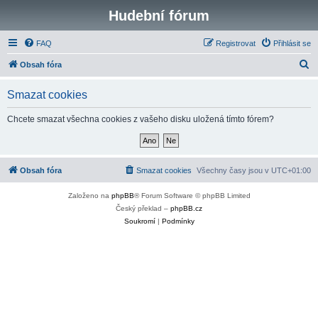
Hudební fórum
FAQ
Registrovat
Přihlásit se
H
Obsah fóra
l
Smazat cookies
e
d
Chcete smazat všechna cookies z vašeho disku uložená tímto fórem?
a
t
Obsah fóra
Smazat cookies
Všechny časy jsou v
UTC+01:00
Založeno na
phpBB
® Forum Software © phpBB Limited
Český překlad –
phpBB.cz
Soukromí
|
Podmínky