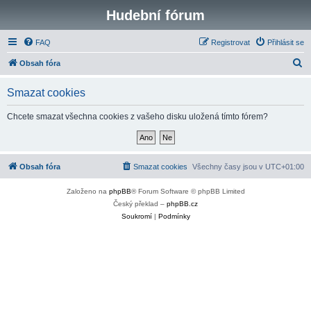
Hudební fórum
FAQ
Registrovat
Přihlásit se
H
Obsah fóra
l
Smazat cookies
e
d
Chcete smazat všechna cookies z vašeho disku uložená tímto fórem?
a
t
Obsah fóra
Smazat cookies
Všechny časy jsou v
UTC+01:00
Založeno na
phpBB
® Forum Software © phpBB Limited
Český překlad –
phpBB.cz
Soukromí
|
Podmínky