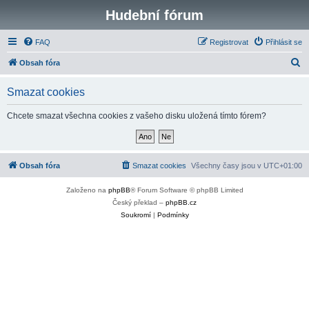
Hudební fórum
FAQ
Registrovat
Přihlásit se
H
Obsah fóra
l
Smazat cookies
e
d
Chcete smazat všechna cookies z vašeho disku uložená tímto fórem?
a
t
Obsah fóra
Smazat cookies
Všechny časy jsou v
UTC+01:00
Založeno na
phpBB
® Forum Software © phpBB Limited
Český překlad –
phpBB.cz
Soukromí
|
Podmínky