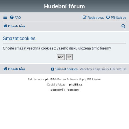
Hudební fórum
FAQ
Registrovat
Přihlásit se
H
Obsah fóra
l
Smazat cookies
e
d
Chcete smazat všechna cookies z vašeho disku uložená tímto fórem?
a
t
Obsah fóra
Smazat cookies
Všechny časy jsou v
UTC+01:00
Založeno na
phpBB
® Forum Software © phpBB Limited
Český překlad –
phpBB.cz
Soukromí
|
Podmínky