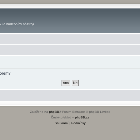
u a hudebními nástroji.
fórem?
Založeno na
phpBB
® Forum Software © phpBB Limited
Český překlad –
phpBB.cz
Soukromí
|
Podmínky