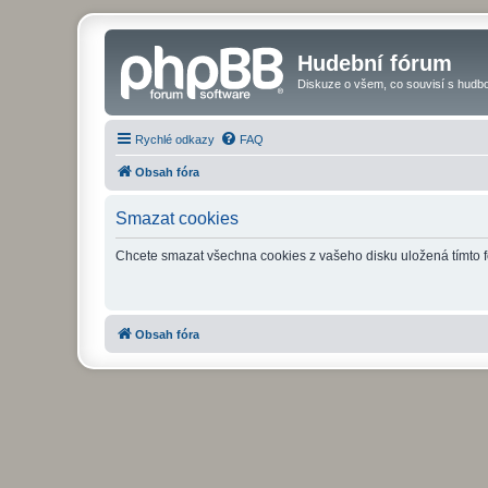
Hudební fórum
Diskuze o všem, co souvisí s hudbo
Rychlé odkazy
FAQ
Obsah fóra
Smazat cookies
Chcete smazat všechna cookies z vašeho disku uložená tímto 
Obsah fóra