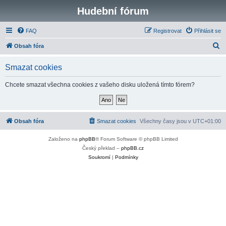
Hudební fórum
FAQ
Registrovat
Přihlásit se
H
Obsah fóra
l
Smazat cookies
e
d
Chcete smazat všechna cookies z vašeho disku uložená tímto fórem?
a
t
Obsah fóra
Smazat cookies
Všechny časy jsou v
UTC+01:00
Založeno na
phpBB
® Forum Software © phpBB Limited
Český překlad –
phpBB.cz
Soukromí
|
Podmínky