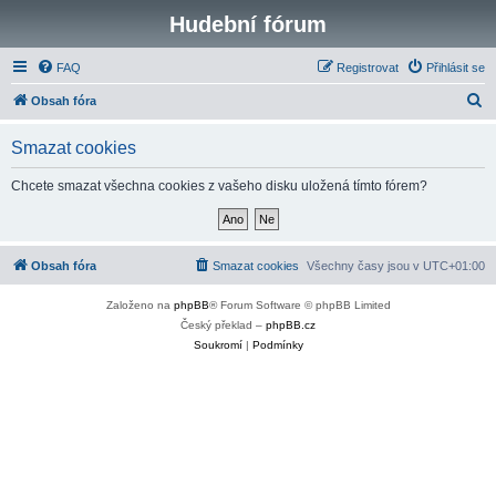
Hudební fórum
FAQ
Registrovat
Přihlásit se
H
Obsah fóra
l
Smazat cookies
e
d
Chcete smazat všechna cookies z vašeho disku uložená tímto fórem?
a
t
Obsah fóra
Smazat cookies
Všechny časy jsou v
UTC+01:00
Založeno na
phpBB
® Forum Software © phpBB Limited
Český překlad –
phpBB.cz
Soukromí
|
Podmínky