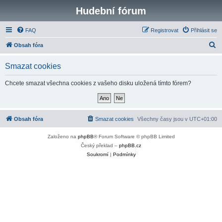
Hudební fórum
FAQ
Registrovat
Přihlásit se
H
Obsah fóra
l
Smazat cookies
e
d
Chcete smazat všechna cookies z vašeho disku uložená tímto fórem?
a
t
Obsah fóra
Smazat cookies
Všechny časy jsou v
UTC+01:00
Založeno na
phpBB
® Forum Software © phpBB Limited
Český překlad –
phpBB.cz
Soukromí
|
Podmínky