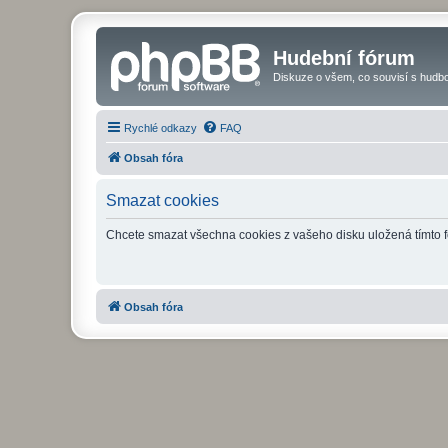
Hudební fórum
Diskuze o všem, co souvisí s hudbo
Rychlé odkazy
FAQ
Obsah fóra
Smazat cookies
Chcete smazat všechna cookies z vašeho disku uložená tímto 
Obsah fóra