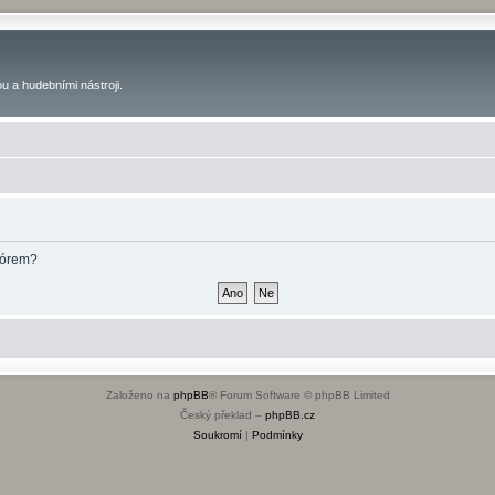
u a hudebními nástroji.
fórem?
Založeno na
phpBB
® Forum Software © phpBB Limited
Český překlad –
phpBB.cz
Soukromí
|
Podmínky