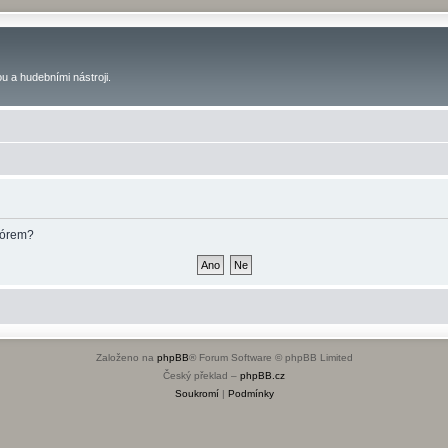
u a hudebními nástroji.
fórem?
Založeno na
phpBB
® Forum Software © phpBB Limited
Český překlad –
phpBB.cz
Soukromí
|
Podmínky