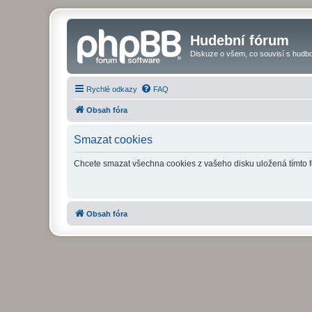
Hudební fórum
Diskuze o všem, co souvisí s hudbo
Rychlé odkazy
FAQ
Obsah fóra
Smazat cookies
Chcete smazat všechna cookies z vašeho disku uložená tímto 
Obsah fóra