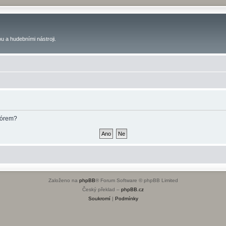
u a hudebními nástroji.
fórem?
Založeno na
phpBB
® Forum Software © phpBB Limited
Český překlad –
phpBB.cz
Soukromí
|
Podmínky