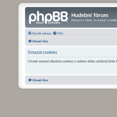
Hudební fórum
Diskuze o všem, co souvisí s hudbo
Rychlé odkazy
FAQ
Obsah fóra
Smazat cookies
Chcete smazat všechna cookies z vašeho disku uložená tímto 
Obsah fóra