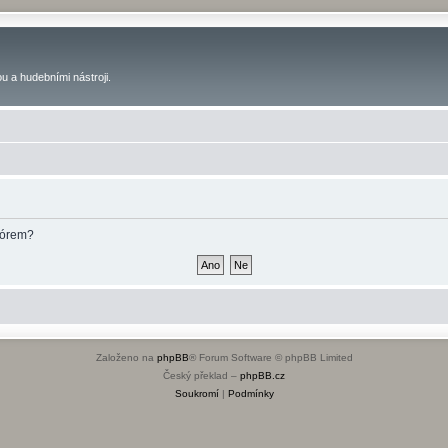
u a hudebními nástroji.
fórem?
Založeno na
phpBB
® Forum Software © phpBB Limited
Český překlad –
phpBB.cz
Soukromí
|
Podmínky