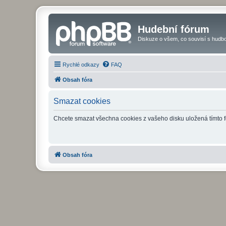
Hudební fórum
Diskuze o všem, co souvisí s hudbo
Rychlé odkazy
FAQ
Obsah fóra
Smazat cookies
Chcete smazat všechna cookies z vašeho disku uložená tímto 
Obsah fóra