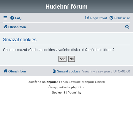
Hudební fórum
FAQ
Registrovat
Přihlásit se
H
Obsah fóra
l
Smazat cookies
e
d
Chcete smazat všechna cookies z vašeho disku uložená tímto fórem?
a
t
Obsah fóra
Smazat cookies
Všechny časy jsou v
UTC+01:00
Založeno na
phpBB
® Forum Software © phpBB Limited
Český překlad –
phpBB.cz
Soukromí
|
Podmínky