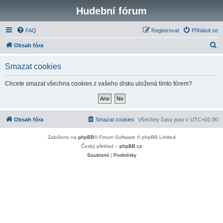
Hudební fórum
FAQ
Registrovat
Přihlásit se
H
Obsah fóra
l
Smazat cookies
e
d
Chcete smazat všechna cookies z vašeho disku uložená tímto fórem?
a
t
Obsah fóra
Smazat cookies
Všechny časy jsou v
UTC+01:00
Založeno na
phpBB
® Forum Software © phpBB Limited
Český překlad –
phpBB.cz
Soukromí
|
Podmínky