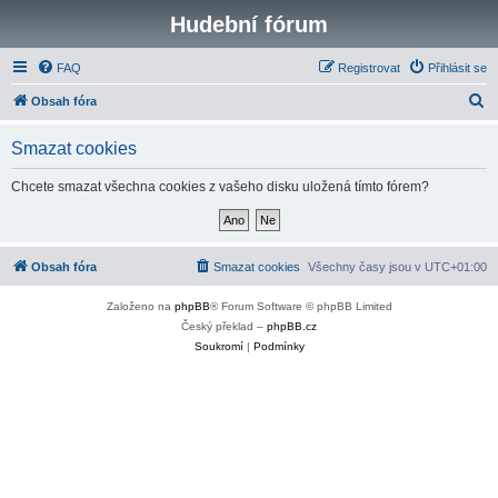
Hudební fórum
FAQ
Registrovat
Přihlásit se
H
Obsah fóra
l
Smazat cookies
e
d
Chcete smazat všechna cookies z vašeho disku uložená tímto fórem?
a
t
Obsah fóra
Smazat cookies
Všechny časy jsou v
UTC+01:00
Založeno na
phpBB
® Forum Software © phpBB Limited
Český překlad –
phpBB.cz
Soukromí
|
Podmínky