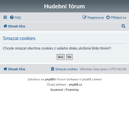
Hudební fórum
FAQ
Registrovat
Přihlásit se
H
Obsah fóra
l
Smazat cookies
e
d
Chcete smazat všechna cookies z vašeho disku uložená tímto fórem?
a
t
Obsah fóra
Smazat cookies
Všechny časy jsou v
UTC+01:00
Založeno na
phpBB
® Forum Software © phpBB Limited
Český překlad –
phpBB.cz
Soukromí
|
Podmínky